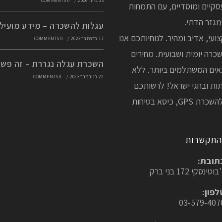
23 ביוני 2026
/
0 COMMENTS
סקיים ומוסדיים, עם התמחות
גזר הדתי.
עגלות להשכרה – מידע מועיל
ועי, אדיב ומהיר. לנוחיותכם אנו
17 בדצמבר 2023
/
0 COMMENTS
כרה יומית ושבועית. מחירים
השכרת עגלה נגררת – זה פשו
אים המשתלמים ביותר. ללא
22 בנובמבר 2023
/
0 COMMENTS
ות ובחגי ישראל! לרשותכם
אפשרות להשכרת GPS, כיסא בטיחות
התקשרות
תובת:
בוטינסקי 172 בני ברק
לפון:
03-579-407